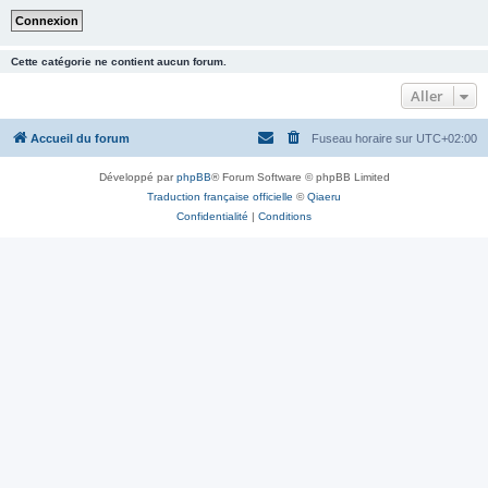
Cette catégorie ne contient aucun forum.
Aller
Accueil du forum
Fuseau horaire sur
UTC+02:00
Développé par
phpBB
® Forum Software © phpBB Limited
Traduction française officielle
©
Qiaeru
Confidentialité
|
Conditions