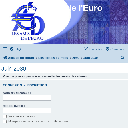
Les Amis de l'Euro
FAQ
Inscription
Connexion
R
Accueil du forum
Les sorties du mois
2030
Juin 2030
e
Juin 2030
c
Vous ne pouvez pas voir ou consulter les sujets de ce forum.
h
e
CONNEXION
•
INSCRIPTION
r
Nom d’utilisateur :
c
h
Mot de passe :
e
Se souvenir de moi
r
Masquer ma présence lors de cette session