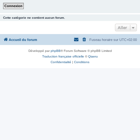
Cette catégorie ne contient aucun forum.
Aller
Accueil du forum
Fuseau horaire sur
UTC+02:00
Développé par
phpBB
® Forum Software © phpBB Limited
Traduction française officielle
©
Qiaeru
Confidentialité
|
Conditions