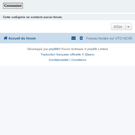
Cette catégorie ne contient aucun forum.
Aller
Accueil du forum
Fuseau horaire sur
UTC+02:00
Développé par
phpBB
® Forum Software © phpBB Limited
Traduction française officielle
©
Qiaeru
Confidentialité
|
Conditions