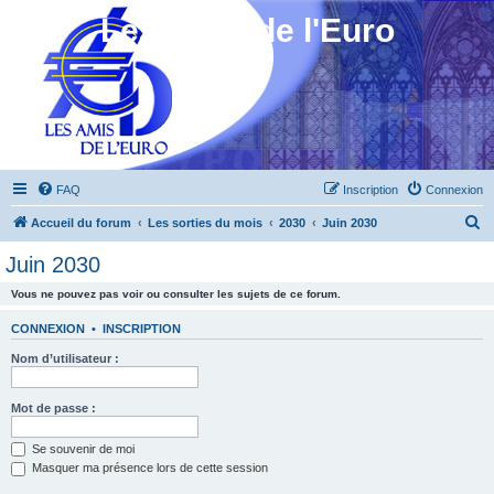
Les Amis de l'Euro
FAQ
Inscription
Connexion
R
Accueil du forum
Les sorties du mois
2030
Juin 2030
e
Juin 2030
c
Vous ne pouvez pas voir ou consulter les sujets de ce forum.
h
e
CONNEXION
•
INSCRIPTION
r
Nom d’utilisateur :
c
h
Mot de passe :
e
Se souvenir de moi
r
Masquer ma présence lors de cette session