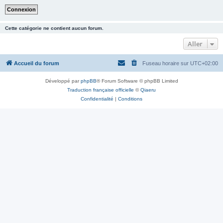
Cette catégorie ne contient aucun forum.
Aller
Accueil du forum
Fuseau horaire sur
UTC+02:00
Développé par
phpBB
® Forum Software © phpBB Limited
Traduction française officielle
©
Qiaeru
Confidentialité
|
Conditions