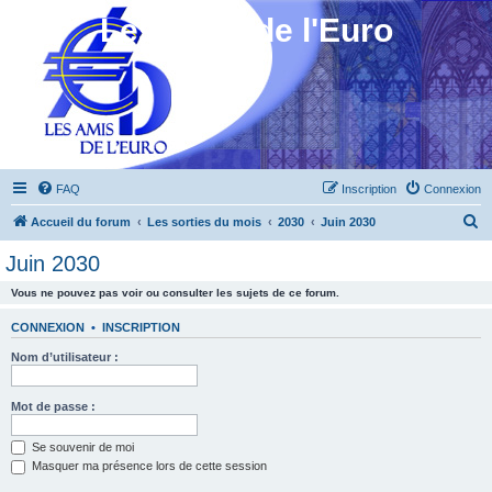
Les Amis de l'Euro
FAQ
Inscription
Connexion
R
Accueil du forum
Les sorties du mois
2030
Juin 2030
e
Juin 2030
c
Vous ne pouvez pas voir ou consulter les sujets de ce forum.
h
e
CONNEXION
•
INSCRIPTION
r
Nom d’utilisateur :
c
h
Mot de passe :
e
Se souvenir de moi
r
Masquer ma présence lors de cette session