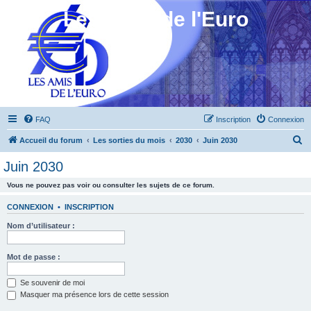
Les Amis de l'Euro
FAQ
Inscription
Connexion
R
Accueil du forum
Les sorties du mois
2030
Juin 2030
e
Juin 2030
c
Vous ne pouvez pas voir ou consulter les sujets de ce forum.
h
e
CONNEXION
•
INSCRIPTION
r
Nom d’utilisateur :
c
h
Mot de passe :
e
Se souvenir de moi
r
Masquer ma présence lors de cette session