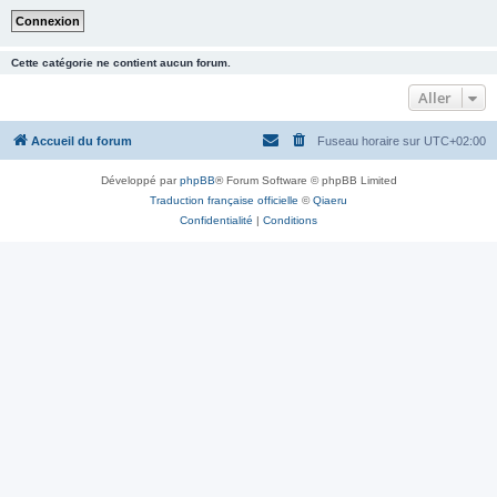
Cette catégorie ne contient aucun forum.
Aller
Accueil du forum
Fuseau horaire sur
UTC+02:00
Développé par
phpBB
® Forum Software © phpBB Limited
Traduction française officielle
©
Qiaeru
Confidentialité
|
Conditions