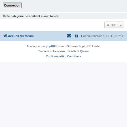
Cette catégorie ne contient aucun forum.
Aller
Accueil du forum
Fuseau horaire sur
UTC+02:00
Développé par
phpBB
® Forum Software © phpBB Limited
Traduction française officielle
©
Qiaeru
Confidentialité
|
Conditions