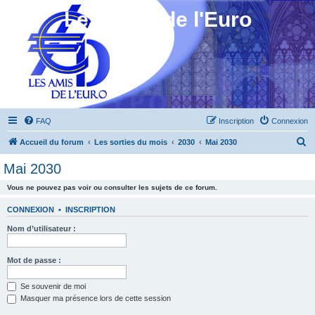
Les Amis de l'Euro
FAQ
Inscription
Connexion
R
Accueil du forum
Les sorties du mois
2030
Mai 2030
e
Mai 2030
c
Vous ne pouvez pas voir ou consulter les sujets de ce forum.
h
e
CONNEXION
•
INSCRIPTION
r
Nom d’utilisateur :
c
h
Mot de passe :
e
Se souvenir de moi
r
Masquer ma présence lors de cette session