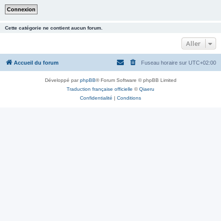
Cette catégorie ne contient aucun forum.
Aller
Accueil du forum
Fuseau horaire sur
UTC+02:00
Développé par
phpBB
® Forum Software © phpBB Limited
Traduction française officielle
©
Qiaeru
Confidentialité
|
Conditions