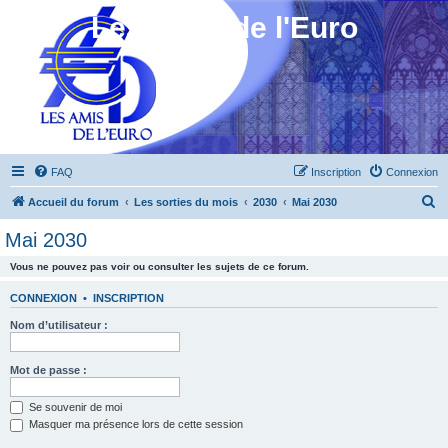
Les Amis de l'Euro
FAQ
Inscription
Connexion
R
Accueil du forum
Les sorties du mois
2030
Mai 2030
e
Mai 2030
c
Vous ne pouvez pas voir ou consulter les sujets de ce forum.
h
e
CONNEXION
•
INSCRIPTION
r
Nom d’utilisateur :
c
h
Mot de passe :
e
Se souvenir de moi
r
Masquer ma présence lors de cette session