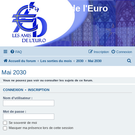
Les Amis de l'Euro
FAQ
Inscription
Connexion
R
Accueil du forum
Les sorties du mois
2030
Mai 2030
e
Mai 2030
c
Vous ne pouvez pas voir ou consulter les sujets de ce forum.
h
e
CONNEXION
•
INSCRIPTION
r
Nom d’utilisateur :
c
h
Mot de passe :
e
Se souvenir de moi
r
Masquer ma présence lors de cette session