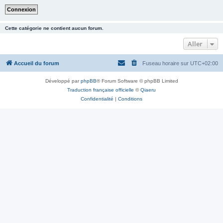
Cette catégorie ne contient aucun forum.
Aller
Accueil du forum
Fuseau horaire sur
UTC+02:00
Développé par
phpBB
® Forum Software © phpBB Limited
Traduction française officielle
©
Qiaeru
Confidentialité
|
Conditions