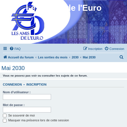
Les Amis de l'Euro
FAQ
Inscription
Connexion
R
Accueil du forum
Les sorties du mois
2030
Mai 2030
e
Mai 2030
c
Vous ne pouvez pas voir ou consulter les sujets de ce forum.
h
e
CONNEXION
•
INSCRIPTION
r
Nom d’utilisateur :
c
h
Mot de passe :
e
Se souvenir de moi
r
Masquer ma présence lors de cette session