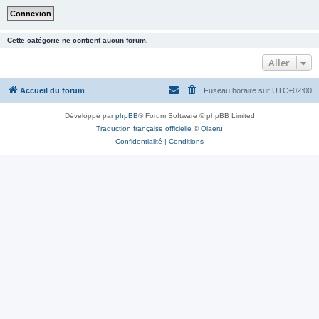
Cette catégorie ne contient aucun forum.
Aller
Accueil du forum
Fuseau horaire sur
UTC+02:00
Développé par
phpBB
® Forum Software © phpBB Limited
Traduction française officielle
©
Qiaeru
Confidentialité
|
Conditions