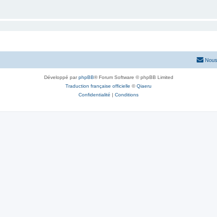
Nous
Développé par
phpBB
® Forum Software © phpBB Limited
Traduction française officielle
©
Qiaeru
Confidentialité
|
Conditions