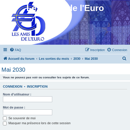
Les Amis de l'Euro
FAQ
Inscription
Connexion
R
Accueil du forum
Les sorties du mois
2030
Mai 2030
e
Mai 2030
c
Vous ne pouvez pas voir ou consulter les sujets de ce forum.
h
e
CONNEXION
•
INSCRIPTION
r
Nom d’utilisateur :
c
h
Mot de passe :
e
Se souvenir de moi
r
Masquer ma présence lors de cette session