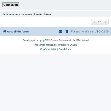
Cette catégorie ne contient aucun forum.
Aller
Accueil du forum
Fuseau horaire sur
UTC+02:00
Développé par
phpBB
® Forum Software © phpBB Limited
Traduction française officielle
©
Qiaeru
Confidentialité
|
Conditions