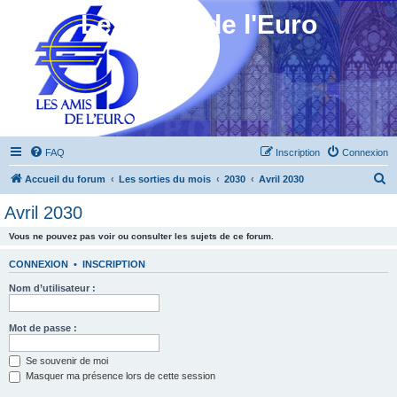
Les Amis de l'Euro
FAQ
Inscription
Connexion
R
Accueil du forum
Les sorties du mois
2030
Avril 2030
e
Avril 2030
c
Vous ne pouvez pas voir ou consulter les sujets de ce forum.
h
e
CONNEXION
•
INSCRIPTION
r
Nom d’utilisateur :
c
h
Mot de passe :
e
Se souvenir de moi
r
Masquer ma présence lors de cette session