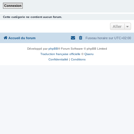
Cette catégorie ne contient aucun forum.
Aller
Accueil du forum
Fuseau horaire sur
UTC+02:00
Développé par
phpBB
® Forum Software © phpBB Limited
Traduction française officielle
©
Qiaeru
Confidentialité
|
Conditions