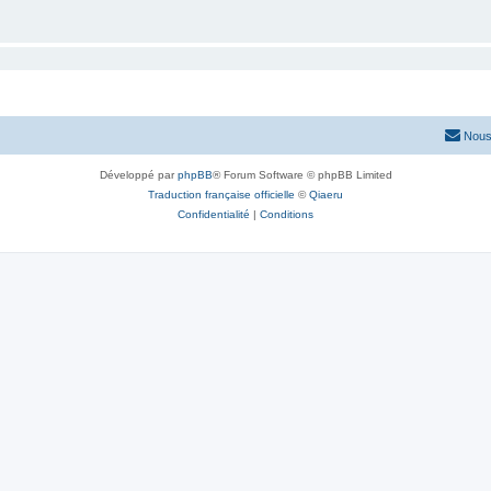
Nous
Développé par
phpBB
® Forum Software © phpBB Limited
Traduction française officielle
©
Qiaeru
Confidentialité
|
Conditions