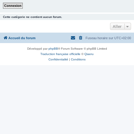
Cette catégorie ne contient aucun forum.
Aller
Accueil du forum
Fuseau horaire sur
UTC+02:00
Développé par
phpBB
® Forum Software © phpBB Limited
Traduction française officielle
©
Qiaeru
Confidentialité
|
Conditions