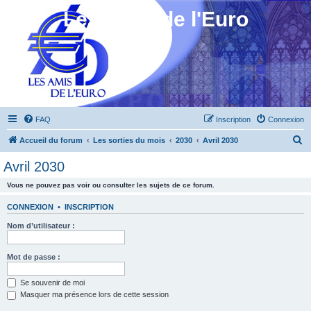
Les Amis de l'Euro
FAQ
Inscription
Connexion
R
Accueil du forum
Les sorties du mois
2030
Avril 2030
e
Avril 2030
c
Vous ne pouvez pas voir ou consulter les sujets de ce forum.
h
e
CONNEXION
•
INSCRIPTION
r
Nom d’utilisateur :
c
h
Mot de passe :
e
Se souvenir de moi
r
Masquer ma présence lors de cette session