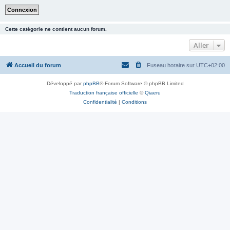
Cette catégorie ne contient aucun forum.
Aller
Accueil du forum
Fuseau horaire sur
UTC+02:00
Développé par
phpBB
® Forum Software © phpBB Limited
Traduction française officielle
©
Qiaeru
Confidentialité
|
Conditions