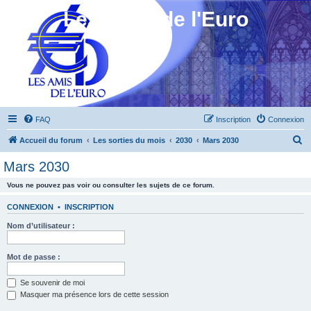
Les Amis de l'Euro
FAQ
Inscription
Connexion
R
Accueil du forum
Les sorties du mois
2030
Mars 2030
e
Mars 2030
c
Vous ne pouvez pas voir ou consulter les sujets de ce forum.
h
e
CONNEXION
•
INSCRIPTION
r
Nom d’utilisateur :
c
h
Mot de passe :
e
Se souvenir de moi
r
Masquer ma présence lors de cette session