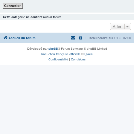
Cette catégorie ne contient aucun forum.
Aller
Accueil du forum
Fuseau horaire sur
UTC+02:00
Développé par
phpBB
® Forum Software © phpBB Limited
Traduction française officielle
©
Qiaeru
Confidentialité
|
Conditions