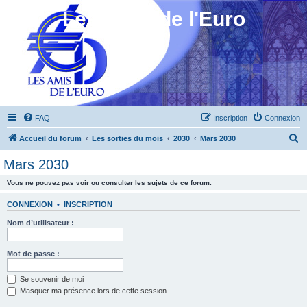
Les Amis de l'Euro
FAQ
Inscription
Connexion
R
Accueil du forum
Les sorties du mois
2030
Mars 2030
e
Mars 2030
c
Vous ne pouvez pas voir ou consulter les sujets de ce forum.
h
e
CONNEXION
•
INSCRIPTION
r
Nom d’utilisateur :
c
h
Mot de passe :
e
Se souvenir de moi
r
Masquer ma présence lors de cette session