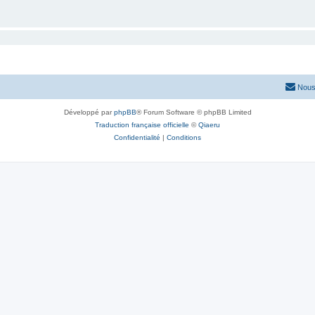
Nous
Développé par
phpBB
® Forum Software © phpBB Limited
Traduction française officielle
©
Qiaeru
Confidentialité
|
Conditions