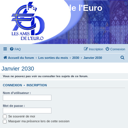
Les Amis de l'Euro
FAQ
Inscription
Connexion
R
Accueil du forum
Les sorties du mois
2030
Janvier 2030
e
Janvier 2030
c
Vous ne pouvez pas voir ou consulter les sujets de ce forum.
h
e
CONNEXION
•
INSCRIPTION
r
Nom d’utilisateur :
c
h
Mot de passe :
e
Se souvenir de moi
r
Masquer ma présence lors de cette session