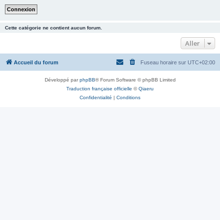
Cette catégorie ne contient aucun forum.
Aller
Accueil du forum
Fuseau horaire sur
UTC+02:00
Développé par
phpBB
® Forum Software © phpBB Limited
Traduction française officielle
©
Qiaeru
Confidentialité
|
Conditions