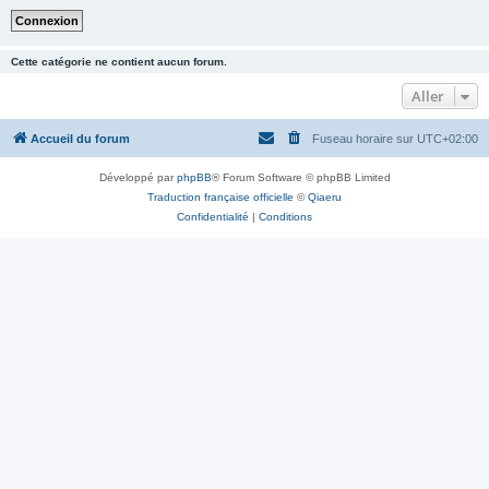
Cette catégorie ne contient aucun forum.
Aller
Accueil du forum
Fuseau horaire sur
UTC+02:00
Développé par
phpBB
® Forum Software © phpBB Limited
Traduction française officielle
©
Qiaeru
Confidentialité
|
Conditions