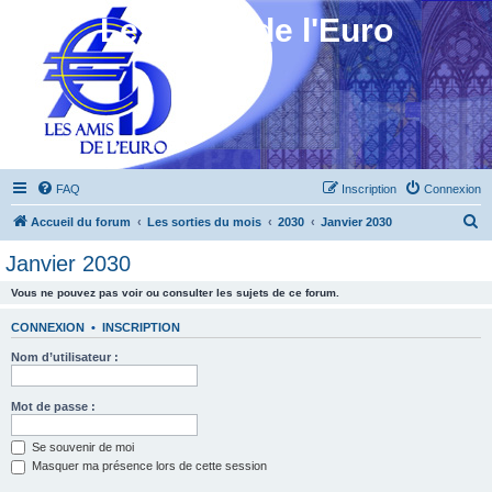
Les Amis de l'Euro
FAQ
Inscription
Connexion
R
Accueil du forum
Les sorties du mois
2030
Janvier 2030
e
Janvier 2030
c
Vous ne pouvez pas voir ou consulter les sujets de ce forum.
h
e
CONNEXION
•
INSCRIPTION
r
Nom d’utilisateur :
c
h
Mot de passe :
e
Se souvenir de moi
r
Masquer ma présence lors de cette session