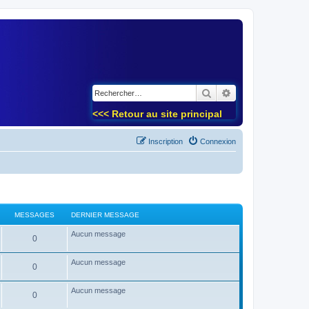
)
Rechercher
Recherche avancé
<<< Retour au site principal
Inscription
Connexion
MESSAGES
DERNIER MESSAGE
Aucun message
0
Aucun message
0
Aucun message
0