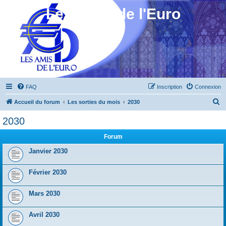
Les Amis de l'Euro
FAQ
Inscription
Connexion
R
Accueil du forum
Les sorties du mois
2030
e
2030
c
Forum
h
e
Janvier 2030
r
Février 2030
c
h
Mars 2030
e
r
Avril 2030