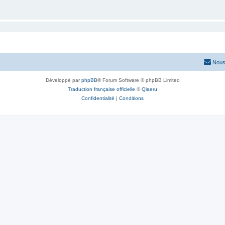
Nous
Développé par
phpBB
® Forum Software © phpBB Limited
Traduction française officielle
©
Qiaeru
Confidentialité
|
Conditions