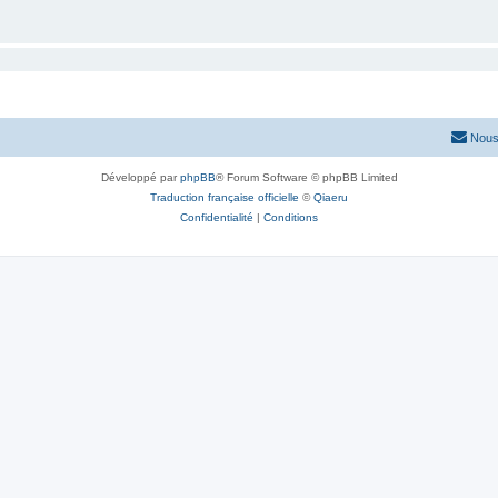
Nous
Développé par
phpBB
® Forum Software © phpBB Limited
Traduction française officielle
©
Qiaeru
Confidentialité
|
Conditions