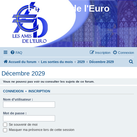
Les Amis de l'Euro
FAQ
Inscription
Connexion
R
Accueil du forum
Les sorties du mois
2029
Décembre 2029
e
Décembre 2029
c
Vous ne pouvez pas voir ou consulter les sujets de ce forum.
h
e
CONNEXION
•
INSCRIPTION
r
Nom d’utilisateur :
c
h
Mot de passe :
e
Se souvenir de moi
r
Masquer ma présence lors de cette session