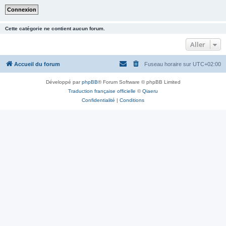
Cette catégorie ne contient aucun forum.
Aller
Accueil du forum
Fuseau horaire sur
UTC+02:00
Développé par
phpBB
® Forum Software © phpBB Limited
Traduction française officielle
©
Qiaeru
Confidentialité
|
Conditions