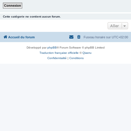
Cette catégorie ne contient aucun forum.
Aller
Accueil du forum
Fuseau horaire sur
UTC+02:00
Développé par
phpBB
® Forum Software © phpBB Limited
Traduction française officielle
©
Qiaeru
Confidentialité
|
Conditions