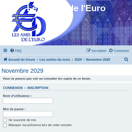
Les Amis de l'Euro
FAQ
Inscription
Connexion
R
Accueil du forum
Les sorties du mois
2029
Novembre 2029
e
Novembre 2029
c
Vous ne pouvez pas voir ou consulter les sujets de ce forum.
h
e
CONNEXION
•
INSCRIPTION
r
Nom d’utilisateur :
c
h
Mot de passe :
e
Se souvenir de moi
r
Masquer ma présence lors de cette session