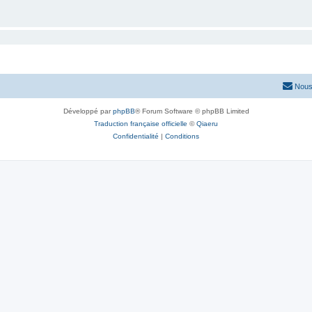
Nous
Développé par
phpBB
® Forum Software © phpBB Limited
Traduction française officielle
©
Qiaeru
Confidentialité
|
Conditions