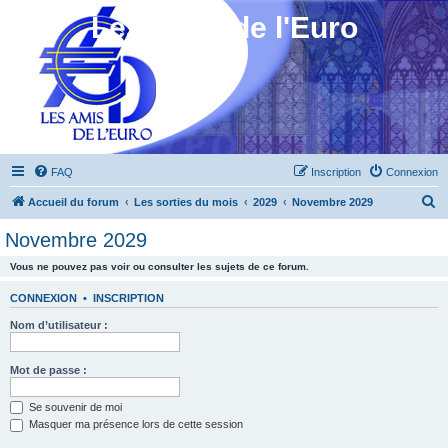
Les Amis de l'Euro
FAQ
Inscription
Connexion
R
Accueil du forum
Les sorties du mois
2029
Novembre 2029
e
Novembre 2029
c
Vous ne pouvez pas voir ou consulter les sujets de ce forum.
h
e
CONNEXION
•
INSCRIPTION
r
Nom d’utilisateur :
c
h
Mot de passe :
e
Se souvenir de moi
r
Masquer ma présence lors de cette session