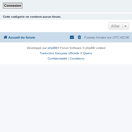
Cette catégorie ne contient aucun forum.
Aller
Accueil du forum
Fuseau horaire sur
UTC+02:00
Développé par
phpBB
® Forum Software © phpBB Limited
Traduction française officielle
©
Qiaeru
Confidentialité
|
Conditions