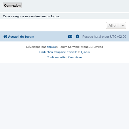
Cette catégorie ne contient aucun forum.
Aller
Accueil du forum
Fuseau horaire sur
UTC+02:00
Développé par
phpBB
® Forum Software © phpBB Limited
Traduction française officielle
©
Qiaeru
Confidentialité
|
Conditions