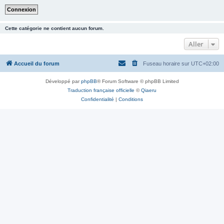
Cette catégorie ne contient aucun forum.
Aller
Accueil du forum
Fuseau horaire sur
UTC+02:00
Développé par
phpBB
® Forum Software © phpBB Limited
Traduction française officielle
©
Qiaeru
Confidentialité
|
Conditions