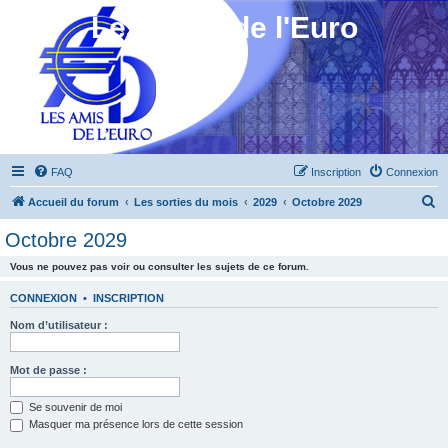
Les Amis de l'Euro
FAQ
Inscription
Connexion
R
Accueil du forum
Les sorties du mois
2029
Octobre 2029
e
Octobre 2029
c
Vous ne pouvez pas voir ou consulter les sujets de ce forum.
h
e
CONNEXION
•
INSCRIPTION
r
Nom d’utilisateur :
c
h
Mot de passe :
e
Se souvenir de moi
r
Masquer ma présence lors de cette session