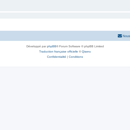
Nous
Développé par
phpBB
® Forum Software © phpBB Limited
Traduction française officielle
©
Qiaeru
Confidentialité
|
Conditions