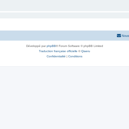
Nous
Développé par
phpBB
® Forum Software © phpBB Limited
Traduction française officielle
©
Qiaeru
Confidentialité
|
Conditions