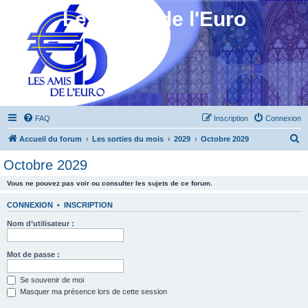
Les Amis de l'Euro
FAQ
Inscription
Connexion
R
Accueil du forum
Les sorties du mois
2029
Octobre 2029
e
Octobre 2029
c
Vous ne pouvez pas voir ou consulter les sujets de ce forum.
h
e
CONNEXION
•
INSCRIPTION
r
Nom d’utilisateur :
c
h
Mot de passe :
e
Se souvenir de moi
r
Masquer ma présence lors de cette session