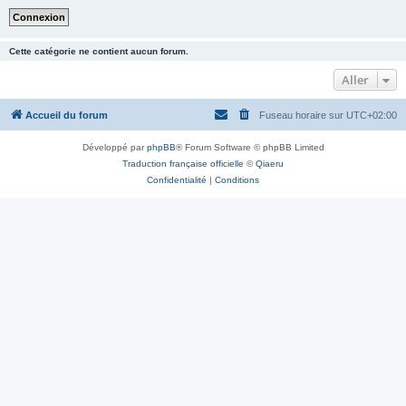
Cette catégorie ne contient aucun forum.
Aller
Accueil du forum
Fuseau horaire sur
UTC+02:00
Développé par
phpBB
® Forum Software © phpBB Limited
Traduction française officielle
©
Qiaeru
Confidentialité
|
Conditions