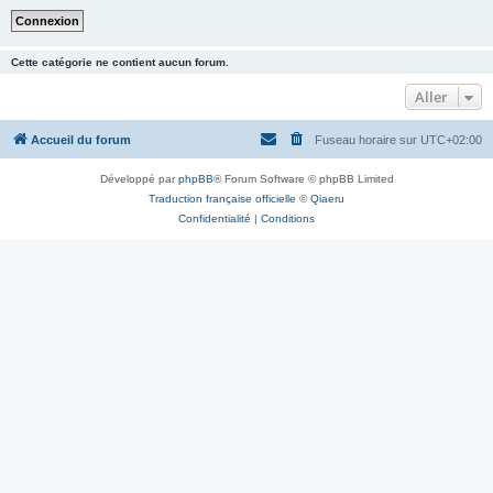
Cette catégorie ne contient aucun forum.
Aller
Accueil du forum
Fuseau horaire sur
UTC+02:00
Développé par
phpBB
® Forum Software © phpBB Limited
Traduction française officielle
©
Qiaeru
Confidentialité
|
Conditions