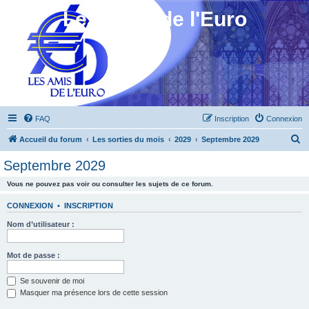
Les Amis de l'Euro
FAQ
Inscription
Connexion
R
Accueil du forum
Les sorties du mois
2029
Septembre 2029
e
Septembre 2029
c
Vous ne pouvez pas voir ou consulter les sujets de ce forum.
h
e
CONNEXION
•
INSCRIPTION
r
Nom d’utilisateur :
c
h
Mot de passe :
e
Se souvenir de moi
r
Masquer ma présence lors de cette session