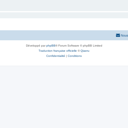
Nous
Développé par
phpBB
® Forum Software © phpBB Limited
Traduction française officielle
©
Qiaeru
Confidentialité
|
Conditions