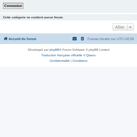
Cette catégorie ne contient aucun forum.
Aller
Accueil du forum
Fuseau horaire sur
UTC+02:00
Développé par
phpBB
® Forum Software © phpBB Limited
Traduction française officielle
©
Qiaeru
Confidentialité
|
Conditions