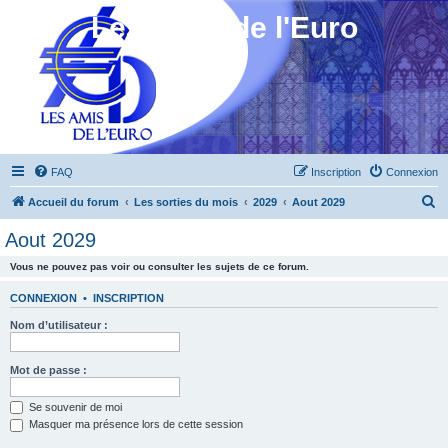
Les Amis de l'Euro
FAQ
Inscription
Connexion
R
Accueil du forum
Les sorties du mois
2029
Aout 2029
e
Aout 2029
c
Vous ne pouvez pas voir ou consulter les sujets de ce forum.
h
e
CONNEXION
•
INSCRIPTION
r
Nom d’utilisateur :
c
h
Mot de passe :
e
Se souvenir de moi
r
Masquer ma présence lors de cette session