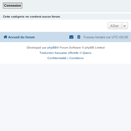
Cette catégorie ne contient aucun forum.
Aller
Accueil du forum
Fuseau horaire sur
UTC+02:00
Développé par
phpBB
® Forum Software © phpBB Limited
Traduction française officielle
©
Qiaeru
Confidentialité
|
Conditions