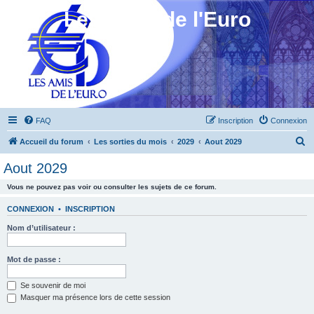
Les Amis de l'Euro
FAQ
Inscription
Connexion
R
Accueil du forum
Les sorties du mois
2029
Aout 2029
e
Aout 2029
c
Vous ne pouvez pas voir ou consulter les sujets de ce forum.
h
e
CONNEXION
•
INSCRIPTION
r
Nom d’utilisateur :
c
h
Mot de passe :
e
Se souvenir de moi
r
Masquer ma présence lors de cette session