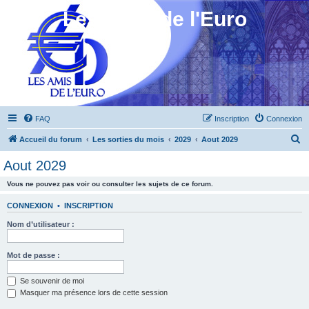
Les Amis de l'Euro
FAQ
Inscription
Connexion
R
Accueil du forum
Les sorties du mois
2029
Aout 2029
e
Aout 2029
c
Vous ne pouvez pas voir ou consulter les sujets de ce forum.
h
e
CONNEXION
•
INSCRIPTION
r
Nom d’utilisateur :
c
h
Mot de passe :
e
Se souvenir de moi
r
Masquer ma présence lors de cette session