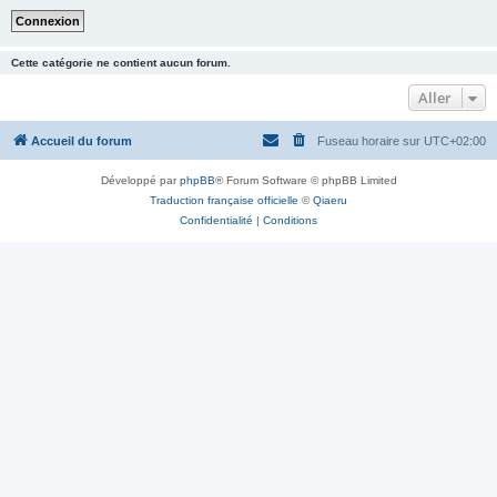
Cette catégorie ne contient aucun forum.
Aller
Accueil du forum
Fuseau horaire sur
UTC+02:00
Développé par
phpBB
® Forum Software © phpBB Limited
Traduction française officielle
©
Qiaeru
Confidentialité
|
Conditions