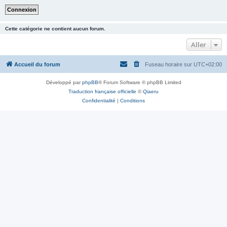
Cette catégorie ne contient aucun forum.
Aller
Accueil du forum
Fuseau horaire sur
UTC+02:00
Développé par
phpBB
® Forum Software © phpBB Limited
Traduction française officielle
©
Qiaeru
Confidentialité
|
Conditions