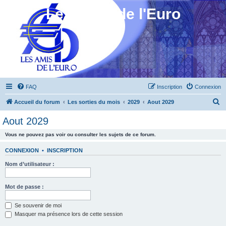
Les Amis de l'Euro
FAQ
Inscription
Connexion
R
Accueil du forum
Les sorties du mois
2029
Aout 2029
e
Aout 2029
c
Vous ne pouvez pas voir ou consulter les sujets de ce forum.
h
e
CONNEXION
•
INSCRIPTION
r
Nom d’utilisateur :
c
h
Mot de passe :
e
Se souvenir de moi
r
Masquer ma présence lors de cette session