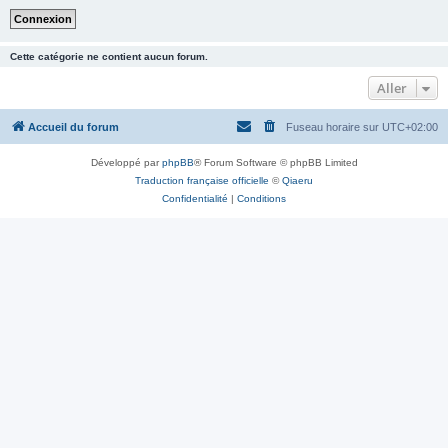
Cette catégorie ne contient aucun forum.
Aller
Accueil du forum
Fuseau horaire sur
UTC+02:00
Développé par
phpBB
® Forum Software © phpBB Limited
Traduction française officielle
©
Qiaeru
Confidentialité
|
Conditions