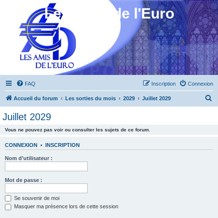
Les Amis de l'Euro
FAQ
Inscription
Connexion
R
Accueil du forum
Les sorties du mois
2029
Juillet 2029
e
Juillet 2029
c
Vous ne pouvez pas voir ou consulter les sujets de ce forum.
h
e
CONNEXION
•
INSCRIPTION
r
Nom d’utilisateur :
c
h
Mot de passe :
e
Se souvenir de moi
r
Masquer ma présence lors de cette session