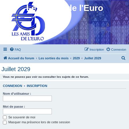
Les Amis de l'Euro
FAQ
Inscription
Connexion
R
Accueil du forum
Les sorties du mois
2029
Juillet 2029
e
Juillet 2029
c
Vous ne pouvez pas voir ou consulter les sujets de ce forum.
h
e
CONNEXION
•
INSCRIPTION
r
Nom d’utilisateur :
c
h
Mot de passe :
e
Se souvenir de moi
r
Masquer ma présence lors de cette session