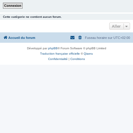
Cette catégorie ne contient aucun forum.
Aller
Accueil du forum
Fuseau horaire sur
UTC+02:00
Développé par
phpBB
® Forum Software © phpBB Limited
Traduction française officielle
©
Qiaeru
Confidentialité
|
Conditions