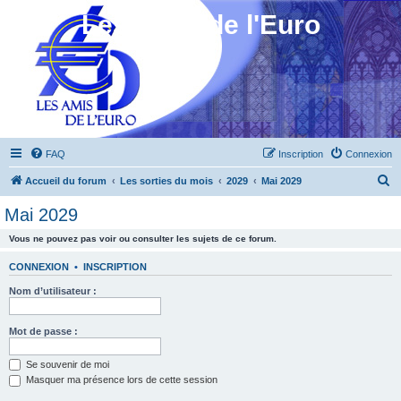
Les Amis de l'Euro
FAQ
Inscription
Connexion
R
Accueil du forum
Les sorties du mois
2029
Mai 2029
e
Mai 2029
c
Vous ne pouvez pas voir ou consulter les sujets de ce forum.
h
e
CONNEXION
•
INSCRIPTION
r
Nom d’utilisateur :
c
h
Mot de passe :
e
Se souvenir de moi
r
Masquer ma présence lors de cette session