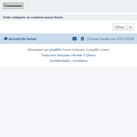
Cette catégorie ne contient aucun forum.
Aller
Accueil du forum
Fuseau horaire sur
UTC+02:00
Développé par
phpBB
® Forum Software © phpBB Limited
Traduction française officielle
©
Qiaeru
Confidentialité
|
Conditions