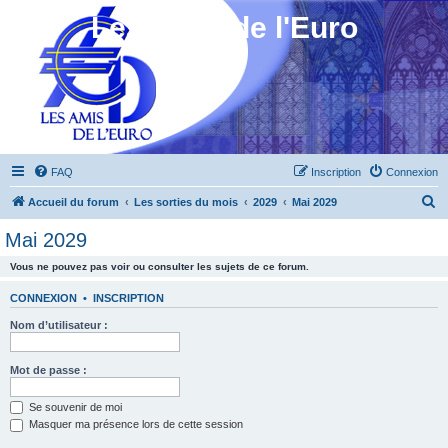
Les Amis de l'Euro
FAQ
Inscription
Connexion
R
Accueil du forum
Les sorties du mois
2029
Mai 2029
e
Mai 2029
c
Vous ne pouvez pas voir ou consulter les sujets de ce forum.
h
e
CONNEXION
•
INSCRIPTION
r
Nom d’utilisateur :
c
h
Mot de passe :
e
Se souvenir de moi
r
Masquer ma présence lors de cette session