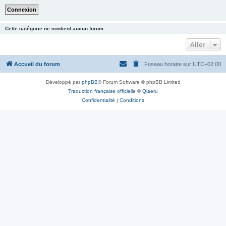
Cette catégorie ne contient aucun forum.
Aller
Accueil du forum
Fuseau horaire sur
UTC+02:00
Développé par
phpBB
® Forum Software © phpBB Limited
Traduction française officielle
©
Qiaeru
Confidentialité
|
Conditions