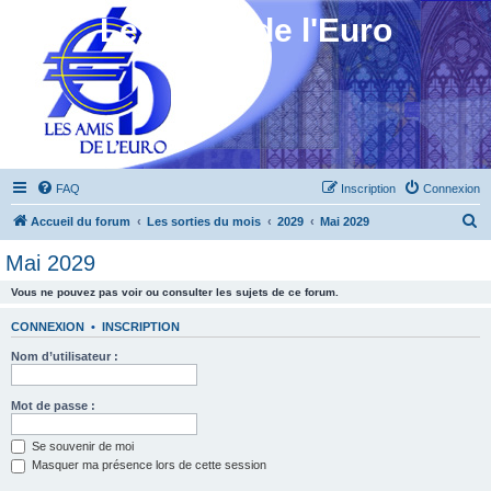
Les Amis de l'Euro
FAQ
Inscription
Connexion
R
Accueil du forum
Les sorties du mois
2029
Mai 2029
e
Mai 2029
c
Vous ne pouvez pas voir ou consulter les sujets de ce forum.
h
e
CONNEXION
•
INSCRIPTION
r
Nom d’utilisateur :
c
h
Mot de passe :
e
Se souvenir de moi
r
Masquer ma présence lors de cette session