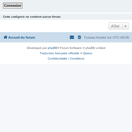
Cette catégorie ne contient aucun forum.
Aller
Accueil du forum
Fuseau horaire sur
UTC+02:00
Développé par
phpBB
® Forum Software © phpBB Limited
Traduction française officielle
©
Qiaeru
Confidentialité
|
Conditions