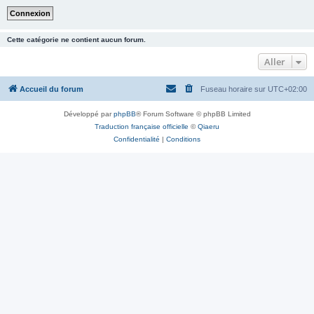
Cette catégorie ne contient aucun forum.
Aller
Accueil du forum
Fuseau horaire sur
UTC+02:00
Développé par
phpBB
® Forum Software © phpBB Limited
Traduction française officielle
©
Qiaeru
Confidentialité
|
Conditions