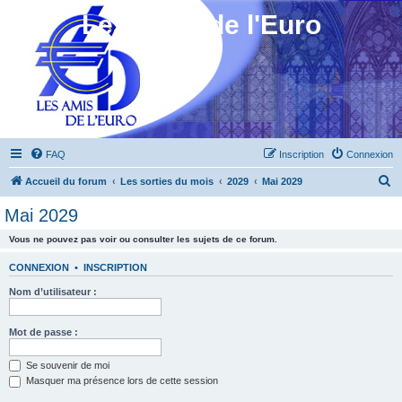
Les Amis de l'Euro
FAQ
Inscription
Connexion
R
Accueil du forum
Les sorties du mois
2029
Mai 2029
e
Mai 2029
c
Vous ne pouvez pas voir ou consulter les sujets de ce forum.
h
e
CONNEXION
•
INSCRIPTION
r
Nom d’utilisateur :
c
h
Mot de passe :
e
Se souvenir de moi
r
Masquer ma présence lors de cette session