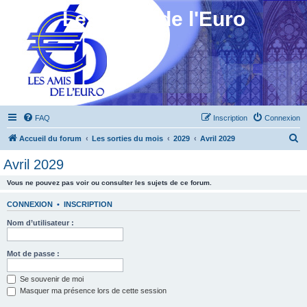
Les Amis de l'Euro
FAQ
Inscription
Connexion
R
Accueil du forum
Les sorties du mois
2029
Avril 2029
e
Avril 2029
c
Vous ne pouvez pas voir ou consulter les sujets de ce forum.
h
e
CONNEXION
•
INSCRIPTION
r
Nom d’utilisateur :
c
h
Mot de passe :
e
Se souvenir de moi
r
Masquer ma présence lors de cette session