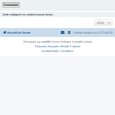
Cette catégorie ne contient aucun forum.
Aller
Accueil du forum
Fuseau horaire sur
UTC+02:00
Développé par
phpBB
® Forum Software © phpBB Limited
Traduction française officielle
©
Qiaeru
Confidentialité
|
Conditions