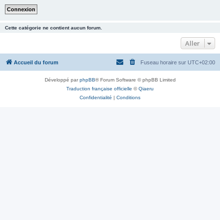
Cette catégorie ne contient aucun forum.
Aller
Accueil du forum
Fuseau horaire sur
UTC+02:00
Développé par
phpBB
® Forum Software © phpBB Limited
Traduction française officielle
©
Qiaeru
Confidentialité
|
Conditions