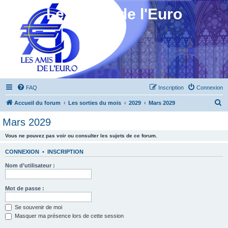
Les Amis de l'Euro
FAQ
Inscription
Connexion
R
Accueil du forum
Les sorties du mois
2029
Mars 2029
e
Mars 2029
c
Vous ne pouvez pas voir ou consulter les sujets de ce forum.
h
e
CONNEXION
•
INSCRIPTION
r
Nom d’utilisateur :
c
h
Mot de passe :
e
Se souvenir de moi
r
Masquer ma présence lors de cette session