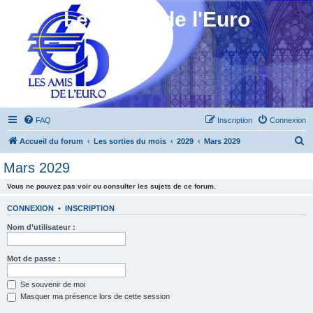
Les Amis de l'Euro
FAQ
Inscription
Connexion
R
Accueil du forum
Les sorties du mois
2029
Mars 2029
e
Mars 2029
c
Vous ne pouvez pas voir ou consulter les sujets de ce forum.
h
e
CONNEXION
•
INSCRIPTION
r
Nom d’utilisateur :
c
h
Mot de passe :
e
Se souvenir de moi
r
Masquer ma présence lors de cette session