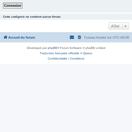
Cette catégorie ne contient aucun forum.
Aller
Accueil du forum
Fuseau horaire sur
UTC+02:00
Développé par
phpBB
® Forum Software © phpBB Limited
Traduction française officielle
©
Qiaeru
Confidentialité
|
Conditions