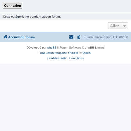
Cette catégorie ne contient aucun forum.
Aller
Accueil du forum
Fuseau horaire sur
UTC+02:00
Développé par
phpBB
® Forum Software © phpBB Limited
Traduction française officielle
©
Qiaeru
Confidentialité
|
Conditions