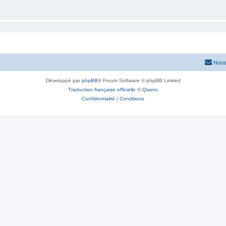
Nous
Développé par
phpBB
® Forum Software © phpBB Limited
Traduction française officielle
©
Qiaeru
Confidentialité
|
Conditions