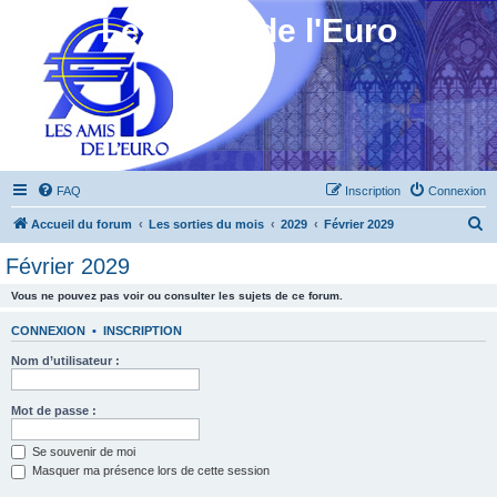
Les Amis de l'Euro
FAQ
Inscription
Connexion
R
Accueil du forum
Les sorties du mois
2029
Février 2029
e
Février 2029
c
Vous ne pouvez pas voir ou consulter les sujets de ce forum.
h
e
CONNEXION
•
INSCRIPTION
r
Nom d’utilisateur :
c
h
Mot de passe :
e
Se souvenir de moi
r
Masquer ma présence lors de cette session