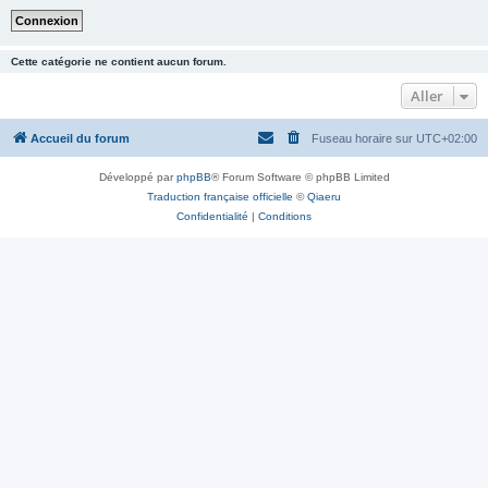
Cette catégorie ne contient aucun forum.
Aller
Accueil du forum
Fuseau horaire sur
UTC+02:00
Développé par
phpBB
® Forum Software © phpBB Limited
Traduction française officielle
©
Qiaeru
Confidentialité
|
Conditions